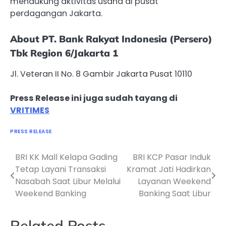
mendukung aktivitas usaha di pusat
perdagangan Jakarta.
About PT. Bank Rakyat Indonesia (Persero)
Tbk Region 6/Jakarta 1
Jl. Veteran II No. 8 Gambir Jakarta Pusat 10110
Press Release ini juga sudah tayang di
VRITIMES
PRESS RELEASE
BRI KK Mall Kelapa Gading
BRI KCP Pasar Induk
Navigasi
Tetap Layani Transaksi
Kramat Jati Hadirkan
pos
Nasabah Saat Libur Melalui
Layanan Weekend
Weekend Banking
Banking Saat Libur
Related Posts