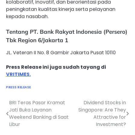
kolaboratif, inovatif, dan berorientasi pada
peningkatan kualitas kinerja serta pelayanan
kepada nasabah.
Tentang PT. Bank Rakyat Indonesia (Persero)
Tbk Region 6/Jakarta 1
JL. Veteran II No. 8 Gambir Jakarta Pusat 10110
Press Release ini juga sudah tayang di
VRITIMES.
PRESS RELEASE
BRI Teras Pasar Kramat
Dividend Stocks in
Navigasi
Jati Buka Layanan
Singapore: Are They
pos
Weekend Banking di Saat
Attractive for
Libur
Investment?