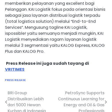
memberikan pelayanan yang excellent bagi
Pelanggan. KAI Logistik fokus pada orientasi bisnis
sebagai jasa layanan distribusi logistik terpadu
(total logistics solution) melalui “End-to-End
Services”. Mengusung tagline KAI Logistik,
ispossible! yaitu semuanya menjadi mungkin, KAI
Logistik menyediakan ragam layanan logistik
melalui 3 segmentasi yaitu KALOG Express, KALOG
Plus dan KALOG Pro.
Press Release ini juga sudah tayang di
VRITIMES
PRESS RELEASE
BRI Group
PetroSync Supports
Navigasi
Distribusikan Lebih
Continuous Learning for
pos
dari 5000 Hewan
Energy and Oil & Gas
Kurban di Indonesia
Professionals