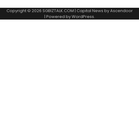
Copyright © 2026
SGBIZTALK.COM
| Capital News by
Ascendoor
| Powered by
WordPress
.