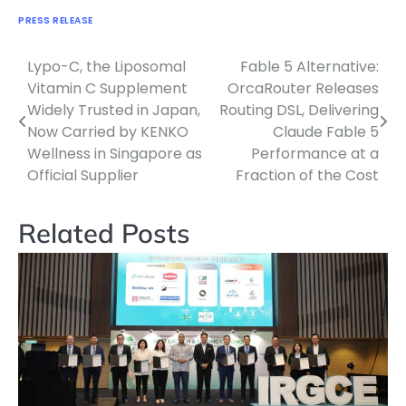
PRESS RELEASE
Lypo-C, the Liposomal
Fable 5 Alternative:
Navigasi
Vitamin C Supplement
OrcaRouter Releases
pos
Widely Trusted in Japan,
Routing DSL, Delivering
Now Carried by KENKO
Claude Fable 5
Wellness in Singapore as
Performance at a
Official Supplier
Fraction of the Cost
Related Posts