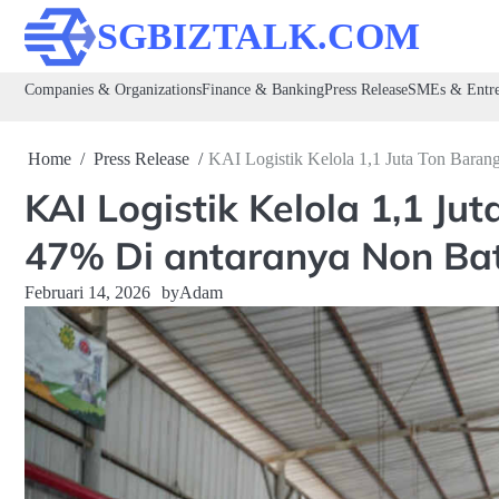
Skip
SGBIZTALK.COM
to
content
Companies & Organizations
Finance & Banking
Press Release
SMEs & Entre
Home
Press Release
KAI Logistik Kelola 1,1 Juta Ton Baran
KAI Logistik Kelola 1,1 Ju
47% Di antaranya Non Ba
Februari 14, 2026
by
Adam