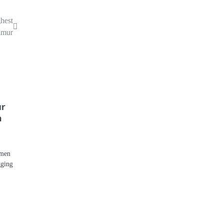
hest
imur
r
n
emen
gging