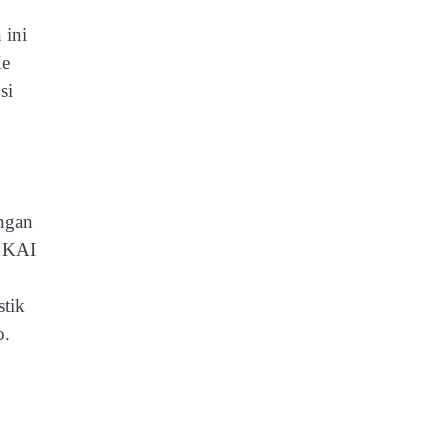
 ini
Ke
si
engan
. KAI
stik
o.