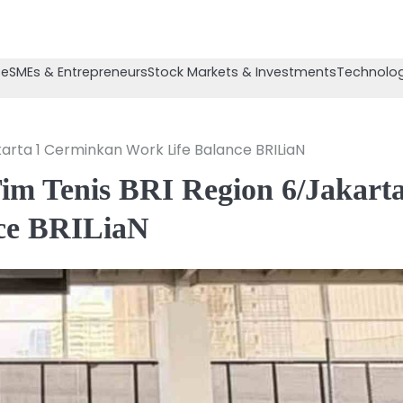
se
SMEs & Entrepreneurs
Stock Markets & Investments
Technolog
rta 1 Cerminkan Work Life Balance BRILiaN
m Tenis BRI Region 6/Jakarta
ce BRILiaN