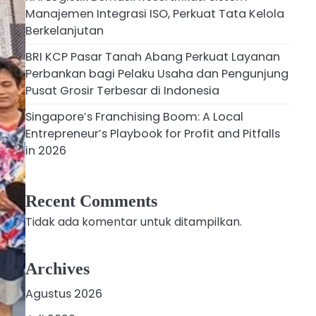
Manajemen Integrasi ISO, Perkuat Tata Kelola
Berkelanjutan
BRI KCP Pasar Tanah Abang Perkuat Layanan
Perbankan bagi Pelaku Usaha dan Pengunjung
Pusat Grosir Terbesar di Indonesia
Singapore’s Franchising Boom: A Local
Entrepreneur’s Playbook for Profit and Pitfalls
in 2026
Recent Comments
Tidak ada komentar untuk ditampilkan.
Archives
Agustus 2026