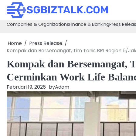
Skip
SGBIZTALK.COM
to
content
Companies & Organizations
Finance & Banking
Press Relea
Home
Press Release
Kompak dan Bersemangat, Tim Tenis BRI Region 6/Jaka
Kompak dan Bersemangat, Ti
Cerminkan Work Life Balan
Februari 19, 2026
by
Adam