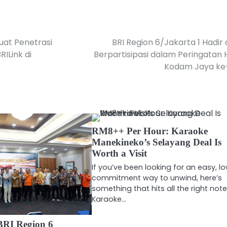
uat Penetrasi
BRI Region 6/Jakarta 1 Hadir
ILink di
Berpartisipasi dalam Peringatan
Kodam Jaya ke
RM8++ Per Hour: Karaoke
Manekineko’s Selayang Deal Is
Worth a Visit
If you’ve been looking for an easy, l
commitment way to unwind, here’s
something that hits all the right note
Karaoke…
BRI Region 6