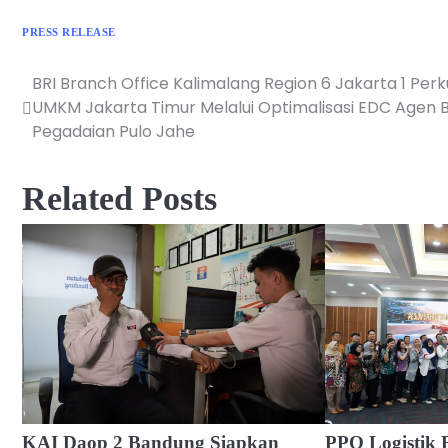
PRESS RELEASE
BRI Branch Office Kalimalang Region 6 Jakarta 1 Perk
Navigasi
UMKM Jakarta Timur Melalui Optimalisasi EDC Agen BR
pos
Pegadaian Pulo Jahe
Related Posts
KAI Daop 2 Bandung Siapkan
PPO Logistik 