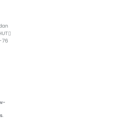
 dan
 HUT
-76
ow-
s.