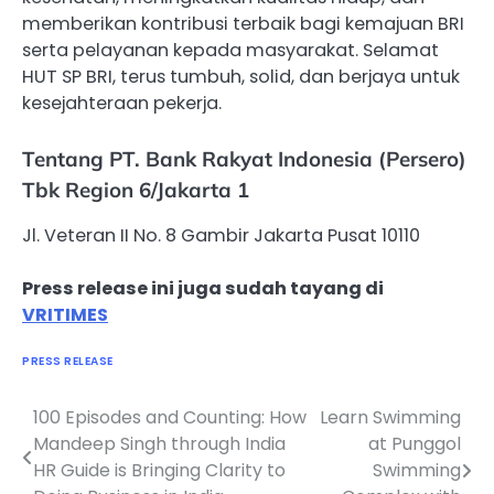
memberikan kontribusi terbaik bagi kemajuan BRI
serta pelayanan kepada masyarakat. Selamat
HUT SP BRI, terus tumbuh, solid, dan berjaya untuk
kesejahteraan pekerja.
Tentang PT. Bank Rakyat Indonesia (Persero)
Tbk Region 6/Jakarta 1
Jl. Veteran II No. 8 Gambir Jakarta Pusat 10110
Press release ini juga sudah tayang di
VRITIMES
PRESS RELEASE
100 Episodes and Counting: How
Learn Swimming
Navigasi
Mandeep Singh through India
at Punggol
pos
HR Guide is Bringing Clarity to
Swimming