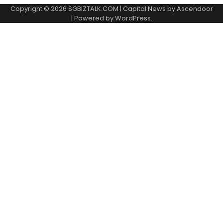
Copyright © 2026
SGBIZTALK.COM
| Capital News by
Ascendoor
| Powered by
WordPress
.