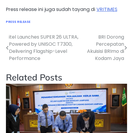
Press release ini juga sudah tayang di
VRITIMES
PRESS RELEASE
itel Launches SUPER 26 ULTRA,
BRI Dorong
Navigasi
Powered by UNISOC T7300,
Percepatan
pos
Delivering Flagship-Level
Akuisisi BRImo di
Performance
Kodam Jaya
Related Posts